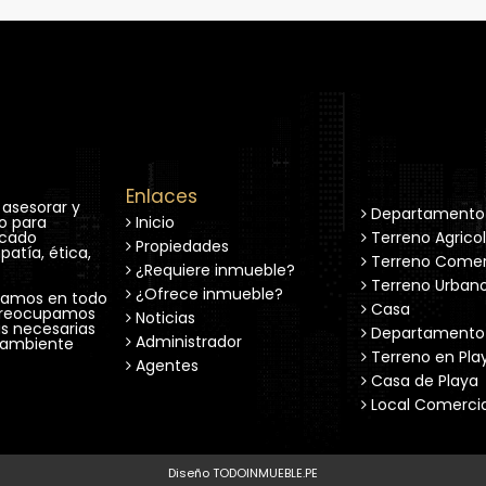
Enlaces
sesorar y 
Departamento
o para 
Inicio
cado 
Terreno Agrico
Propiedades
atía, ética, 
Terreno Comer
¿Requiere inmueble?
Terreno Urban
¿Ofrece inmueble?
tamos en todo 
Casa
 preocupamos 
Noticias
s necesarias 
Departamento 
Administrador
 ambiente 
Terreno en Pla
Agentes
Casa de Playa
Local Comercia
Diseño TODOINMUEBLE.PE