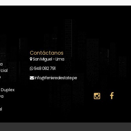
Contáctanos
San Miguel - Lima
la
948 082 791
cial
o
info@fenixrealestate.pe
Duplex
ya
l