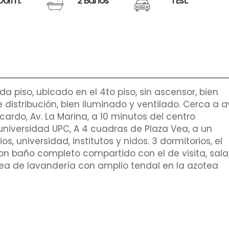
Dorm.
2 Baños
1 Est.
a piso, ubicado en el 4to piso, sin ascensor, bien
VENDE
US$ 90,000
istribución, bien iluminado y ventilado. Cerca a a
 Escardo, Av. La Marina, a 10 minutos del centro
universidad UPC, A 4 cuadras de Plaza Vea, a un
DEPARTAMENTO
s, universidad, institutos y nidos. 3 dormitorios, el
San Miguel
on baño completo compartido con el de visita, sala
68 m²
68 m²
ea de lavandería con amplio tendal en la azotea
2
2
1